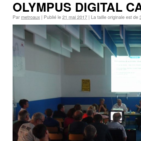
OLYMPUS DIGITAL 
Par
metroaux
|
Publié le
21 mai 2017
|
La taille originale est de