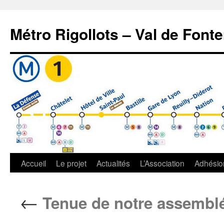
Aller
au
Métro Rigollots – Val de Font
contenu
Accueil
Le projet
Actualités
L’Association
Adhésio
←
Tenue de notre assemblé