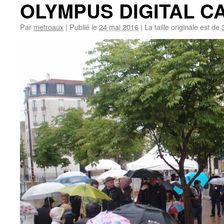
OLYMPUS DIGITAL 
Par
metroaux
|
Publié le
24 mai 2016
|
La taille originale est de