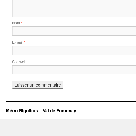
Nom
*
E-mail
*
Site web
Métro Rigollots – Val de Fontenay