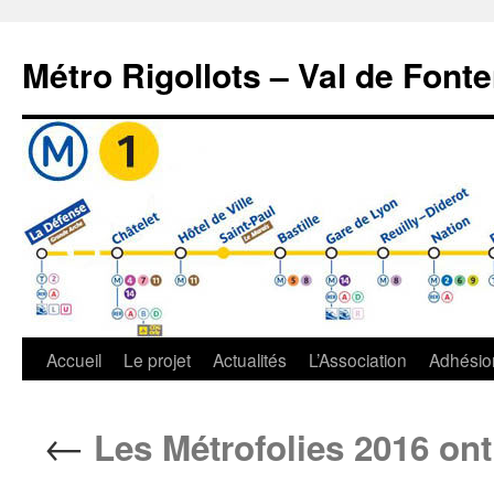
Aller
au
Métro Rigollots – Val de Font
contenu
Accueil
Le projet
Actualités
L’Association
Adhésio
←
Les Métrofolies 2016 ont 