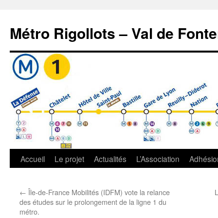
Aller
au
Métro Rigollots – Val de Font
contenu
Accueil
Le projet
Actualités
L’Association
Adhésio
←
Île-de-France Mobilités (IDFM) vote la relance
L
des études sur le prolongement de la ligne 1 du
métro.